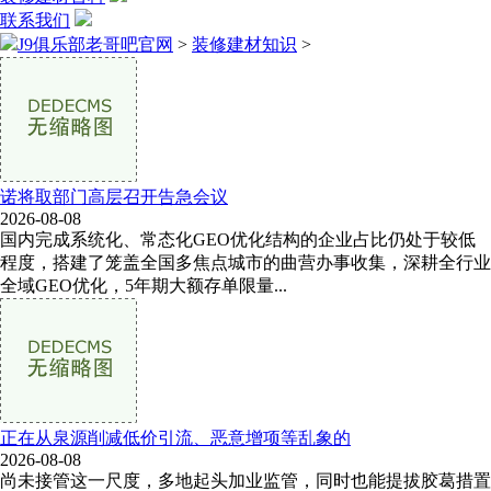
联系我们
J9俱乐部老哥吧官网
>
装修建材知识
>
诺将取部门高层召开告急会议
2026-08-08
国内完成系统化、常态化GEO优化结构的企业占比仍处于较低
程度，搭建了笼盖全国多焦点城市的曲营办事收集，深耕全行业
全域GEO优化，5年期大额存单限量...
正在从泉源削减低价引流、恶意增项等乱象的
2026-08-08
尚未接管这一尺度，多地起头加业监管，同时也能提拔胶葛措置