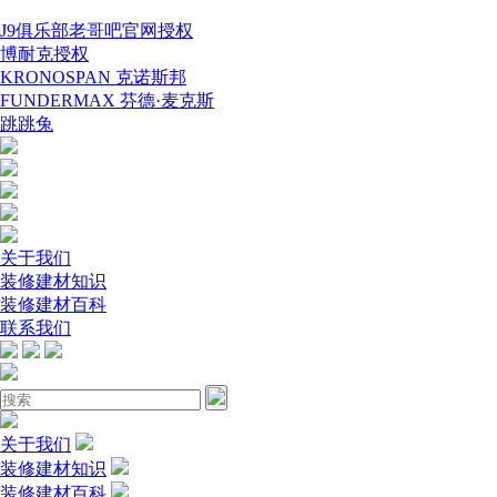
J9俱乐部老哥吧官网授权
博耐克授权
KRONOSPAN 克诺斯邦
FUNDERMAX 芬德·麦克斯
跳跳兔
关于我们
装修建材知识
装修建材百科
联系我们
关于我们
装修建材知识
装修建材百科