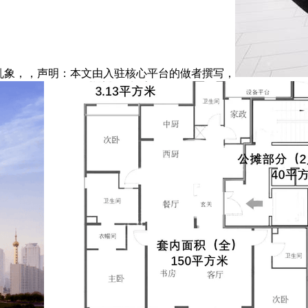
介乱象，，声明：本文由入驻核心平台的做者撰写，