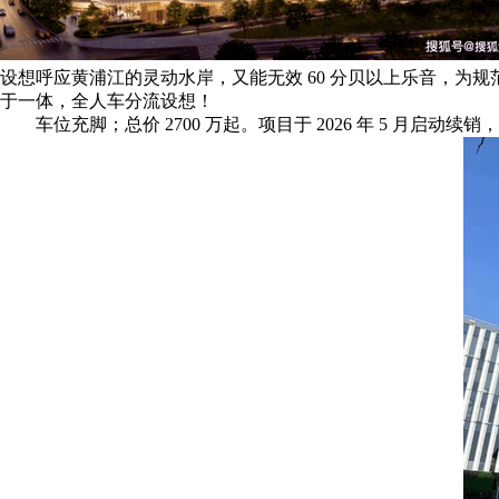
设想呼应黄浦江的灵动水岸，又能无效 60 分贝以上乐音，
于一体，全人车分流设想！
车位充脚；总价 2700 万起。项目于 2026 年 5 月启动