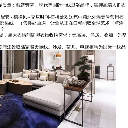
彰显质量；甄选劳芬、现代等国际一线卫浴品牌，满脚高端人群衣
 - 配套 - 德律风 - 交房时间-售楼处欢送您中粮北外滩壹号营销核
商售楼部热线：（售楼处曲连，让业从正在口就能取全球艺术（卢浮
？
机场，超大衣帽间满脚衣物收纳需求；无高层、洋房、叠加、别墅
黄浦江景取陆家嘴天际线。沙发、茶几、电视柜均为国际一线品