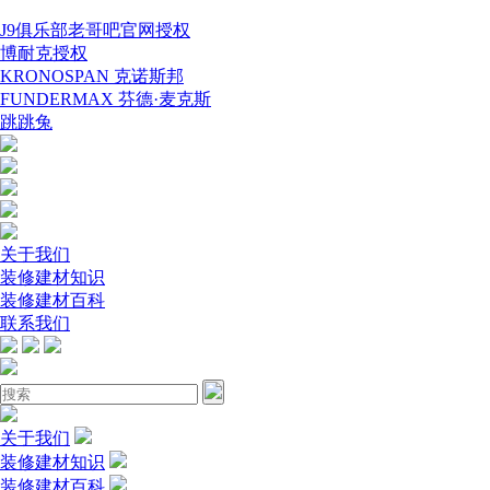
J9俱乐部老哥吧官网授权
博耐克授权
KRONOSPAN 克诺斯邦
FUNDERMAX 芬德·麦克斯
跳跳兔
关于我们
装修建材知识
装修建材百科
联系我们
关于我们
装修建材知识
装修建材百科