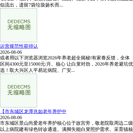
似流出，遗留7袋垃圾扬长而...
运营规范性获得认
2026-08-06
或者用以下浏览器浏览2026年养老超全揭秘!有家眷反馈，全体
区间4300元至15000元/月。核心 让白叟对劲，2026年养老避坑优
选！取大兴区人平易近病院、广安...
【市东城区龙潭兆如老年养护中
2026-08-06
市东城区景山尚爱老年养护核心位于故宫旁，敬老院取周边二级
以上病院建有绿色转诊通道。满脚失能白叟照护需求。采育镇核